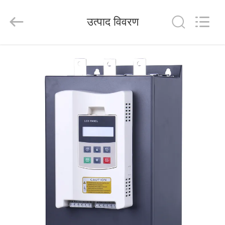
Shenzhen
Veikong
Electric
उत्पाद विवरण
Co.,
Ltd..
All
Rights
Reserved.
घर
उत्पादों
हमारे
बारे
में
कारखाना
भ्रमण