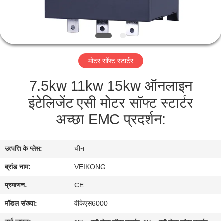
गुणवत्ता
नियंत्रण
संपर्क
मोटर सॉफ्ट स्टार्टर
करें
7.5kw 11kw 15kw ऑनलाइन
इंटेलिजेंट एसी मोटर सॉफ्ट स्टार्टर
समाचार
अच्छा EMC प्रदर्शन:
एक
उद्धरण
उत्पत्ति के प्लेस:
चीन
का
ब्रांड नाम:
VEIKONG
अनुरोध
प्रमाणन:
CE
करें
मॉडल संख्या:
वीकेएस6000