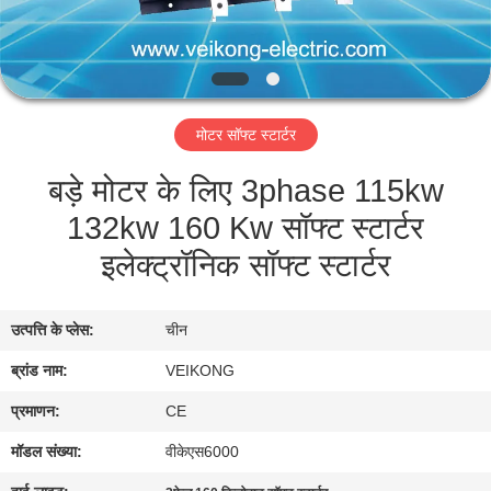
गुणवत्ता
नियंत्रण
संपर्क
मोटर सॉफ्ट स्टार्टर
करें
बड़े मोटर के लिए 3phase 115kw
132kw 160 Kw सॉफ्ट स्टार्टर
समाचार
इलेक्ट्रॉनिक सॉफ्ट स्टार्टर
एक
उद्धरण
उत्पत्ति के प्लेस:
चीन
का
ब्रांड नाम:
VEIKONG
अनुरोध
प्रमाणन:
CE
करें
मॉडल संख्या:
वीकेएस6000