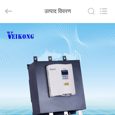
Shenzhen
Veikong
Electric
उत्पाद विवरण
Co.,
Ltd..
All
Rights
Reserved.
घर
उत्पादों
हमारे
बारे
में
कारखाना
भ्रमण