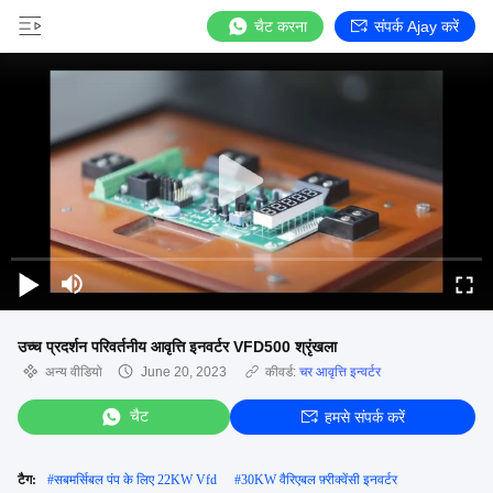
चैट करना
संपर्क Ajay करें
उच्च प्रदर्शन परिवर्तनीय आवृत्ति इनवर्टर VFD500 श्रृंखला
अन्य वीडियो
June 20, 2023
कीवर्ड:
चर आवृत्ति इन्वर्टर
चैट
हमसे संपर्क करें
टैग:
#
सबमर्सिबल पंप के लिए 22KW Vfd
#
30KW वैरिएबल फ़्रीक्वेंसी इनवर्टर