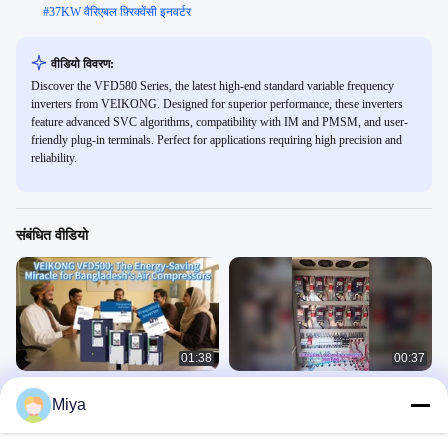
#
37KW वैरिएबल फ़्रिक्वेंसी इनवर्टर
वीडियो विवरण:
Discover the VFD580 Series, the latest high-end standard variable frequency
inverters from VEIKONG. Designed for superior performance, these inverters
feature advanced SVC algorithms, compatibility with IM and PMSM, and user-
friendly plug-in terminals. Perfect for applications requiring high precision and
reliability.
संबंधित वीडियो
01:38
00:37
VEIKONG परिवर्तनीय आवृत्ति इन्वर्टर एयर
VEIKONG VFD500M PV का उपयोग
Miya
कंप्रेसर के लिए उपयुक्त! ऊर्जा की बचत
प्रशंसकों के लिए किया जाता है
समाधान
光伏水泵变频器
August 12, 2025
April 03, 2026