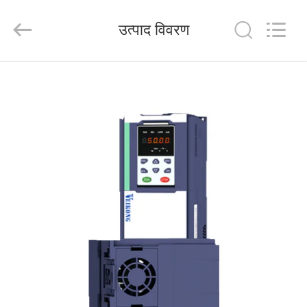
Shenzhen
Veikong
Electric
उत्पाद विवरण
Co.,
Ltd..
All
Rights
Reserved.
घर
उत्पादों
हमारे
बारे
में
कारखाना
भ्रमण