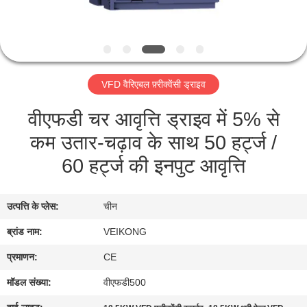
गुणवत्ता
नियंत्रण
संपर्क
VFD वैरिएबल फ़्रीक्वेंसी ड्राइव
करें
वीएफडी चर आवृत्ति ड्राइव में 5% से
कम उतार-चढ़ाव के साथ 50 हर्ट्ज /
समाचार
60 हर्ट्ज की इनपुट आवृत्ति
एक
उद्धरण
उत्पत्ति के प्लेस:
चीन
का
ब्रांड नाम:
VEIKONG
अनुरोध
प्रमाणन:
CE
करें
मॉडल संख्या:
वीएफडी500