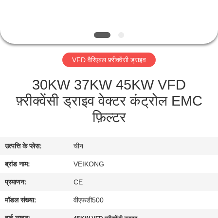
गुणवत्ता
नियंत्रण
संपर्क
VFD वैरिएबल फ़्रीक्वेंसी ड्राइव
करें
30KW 37KW 45KW VFD
फ़्रीक्वेंसी ड्राइव वेक्टर कंट्रोल EMC
समाचार
फ़िल्टर
एक
उत्पत्ति के प्लेस:
चीन
उद्धरण
का
ब्रांड नाम:
VEIKONG
अनुरोध
प्रमाणन:
CE
करें
मॉडल संख्या:
वीएफडी500