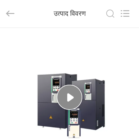
Shenzhen
Veikong
Electric
उत्पाद विवरण
Co.,
Ltd..
All
Rights
Reserved.
घर
उत्पादों
हमारे
बारे
में
कारखाना
भ्रमण