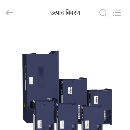
Shenzhen
Veikong
Electric
उत्पाद विवरण
Co.,
Ltd..
All
Rights
Reserved.
घर
उत्पादों
हमारे
बारे
में
कारखाना
भ्रमण