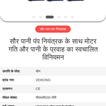
गुणवत्ता
नियंत्रण
संपर्क
सौर जल पम्प नियंत्रक
करें
सौर पानी पंप नियंत्रक के साथ मोटर
गति और पानी के प्रवाह का स्वचालित
समाचार
विनियमन
एक
उद्धरण
उत्पत्ति के प्लेस:
चीन
का
ब्रांड नाम:
VEIKONG
अनुरोध
प्रमाणन:
CE
करें
मॉडल संख्या:
वीएफडी500-पीवी