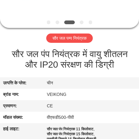
गुणवत्ता
नियंत्रण
संपर्क
सौर जल पम्प नियंत्रक
करें
सौर जल पंप नियंत्रक में वायु शीतलन
और IP20 संरक्षण की डिग्री
समाचार
एक
उत्पत्ति के प्लेस:
चीन
उद्धरण
ब्रांड नाम:
VEIKONG
का
प्रमाणन:
CE
अनुरोध
मॉडल संख्या:
वीएफडी500-पीवी
करें
हाई लाइट:
,
सौर जल पंप नियंत्रक 11 किलोवाट
,
सौर जल पंप नियंत्रक 15 किलोवाट