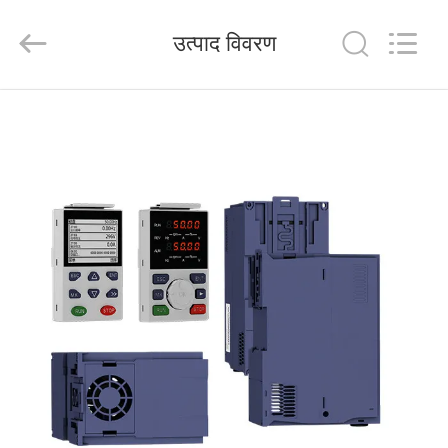
Shenzhen
Veikong
Electric
उत्पाद विवरण
Co.,
Ltd..
All
Rights
Reserved.
घर
उत्पादों
हमारे
बारे
में
कारखाना
भ्रमण