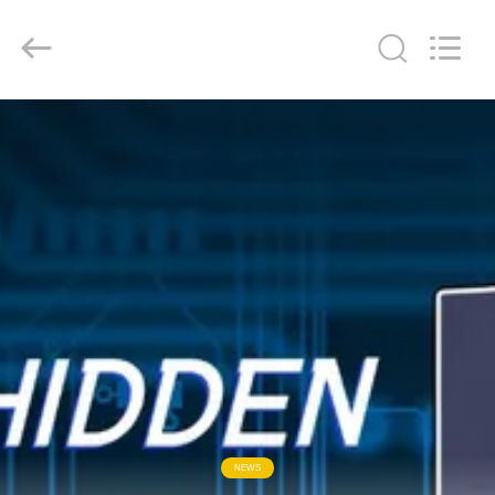
Shenzhen
Veikong
Electric
Co.,
Ltd..
All
Rights
Reserved.
घर
उत्पादों
हमारे
बारे
में
कारखाना
भ्रमण
NEWS