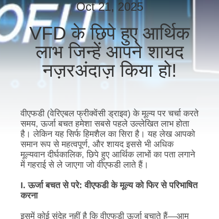
गुणवत्ता
Oct 21, 2025
नियंत्रण
VFD के छिपे हुए आर्थिक
लाभ जिन्हें आपने शायद
संपर्क
नज़रअंदाज़ किया हो!
करें
समाचार
वीएफडी (वेरिएबल फ्रीक्वेंसी ड्राइव) के मूल्य पर चर्चा करते
समय, ऊर्जा बचत हमेशा सबसे पहले उल्लेखित लाभ होता
एक
है। लेकिन यह सिर्फ हिमशैल का सिरा है। यह लेख आपको
समान रूप से महत्वपूर्ण, और शायद इससे भी अधिक
उद्धरण
मूल्यवान दीर्घकालिक, छिपे हुए आर्थिक लाभों का पता लगाने
का
में गहराई से ले जाएगा जो वीएफडी लाते हैं।
अनुरोध
I. ऊर्जा बचत से परे: वीएफडी के मूल्य को फिर से परिभाषित
करना
करें
इसमें कोई संदेह नहीं है कि वीएफडी ऊर्जा बचाते हैं
—
आम