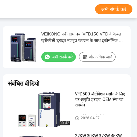
अभी संपर्क करें
VEIKONG नवीनतम नया VFD150 VFD वेरिएबल
फ्रीक्वेंसी ड्राइव मजबूत फंक्शन के साथ इकोनॉमिक मिनी
ड्राइव
अभी संपर्क करें
और अधिक जानें
संबंधित वीडियो
VFD500 ऑटोमेशन मशीन के लिए
चर आवृत्ति ड्राइव, OEM सेवा का
समर्थन
VFD वैरिएबल फ़्रीक्वेंसी ड्राइव
2026-04-07
00:42
22KW 30KW 37KW 45KW