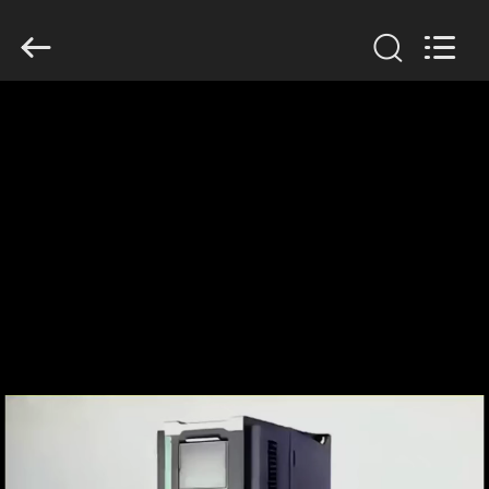
Shenzhen
Veikong
Electric
Co.,
Ltd..
All
Rights
Reserved.
घर
उत्पादों
हमारे
बारे
में
कारखाना
भ्रमण